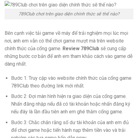
789Club chơi trên giao diện chính thức sẽ thế nào?
Bên cạnh việc tải game về máy để trải nghiệm mọi lúc mọi
nơi, anh em vẫn có thể chơi game mượt mà trên website
chính thức của cổng game.
Review 789Club
sẽ cung cấp
những bước cơ bản để anh em tham khảo cách vào game dễ
dàng nhất:
Bước 1: Truy cập vào website chính thức của cổng game
789Club theo đường link mới nhất.
Bước 2: Đợi màn hình hiện ra giao diện của cổng game.
Nhấn đăng nhập nếu đã có tài khoản hoặc nhấn đăng ký
nếu đây là lần đầu tiên anh em ghé thăm cổng game.
Bước 3: Chắc chắn rằng số dư tài khoản của anh em đủ
để chơi game hoặc tiến hành nạp thêm tiền vào và trải
nghiệm các tựa game hấp dẫn ngay.