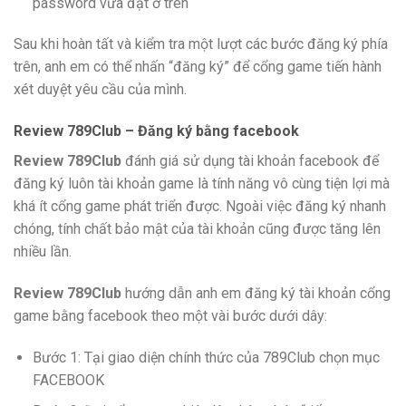
password vừa đặt ở trên
Sau khi hoàn tất và kiểm tra một lượt các bước đăng ký phía
trên, anh em có thể nhấn “đăng ký” để cổng game tiến hành
xét duyệt yêu cầu của mình.
Review 789Club – Đăng ký bằng facebook
Review 789Club
đánh giá sử dụng tài khoản facebook để
đăng ký luôn tài khoản game là tính năng vô cùng tiện lợi mà
khá ít cổng game phát triển được. Ngoài việc đăng ký nhanh
chóng, tính chất bảo mật của tài khoản cũng được tăng lên
nhiều lần.
Review 789Club
hướng dẫn anh em đăng ký tài khoản cổng
game bằng facebook theo một vài bước dưới dây:
Bước 1: Tại giao diện chính thức của 789Club chọn mục
FACEBOOK