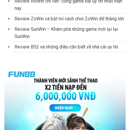
Review Ricwin chi tiết- cổng game bài uy tín nhất hiện
nay
Review ZoWin và bật mí cách chơi ZoWin để thắng lớn
Review SunWin – Khám phá những game mới lại tại
SunWin
Review B52 và những điều cần biết về nhà cái uy tín