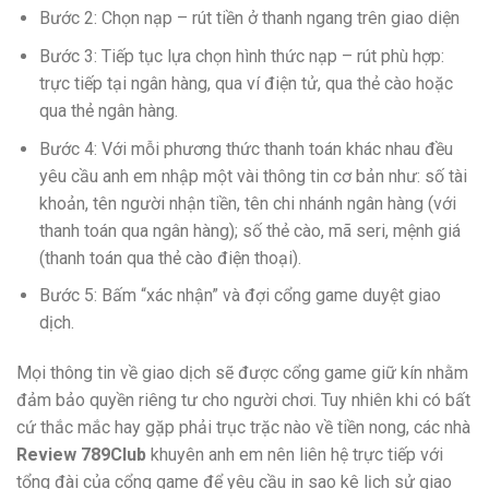
Bước 2: Chọn nạp – rút tiền ở thanh ngang trên giao diện
Bước 3: Tiếp tục lựa chọn hình thức nạp – rút phù hợp:
trực tiếp tại ngân hàng, qua ví điện tử, qua thẻ cào hoặc
qua thẻ ngân hàng.
Bước 4: Với mỗi phương thức thanh toán khác nhau đều
yêu cầu anh em nhập một vài thông tin cơ bản như: số tài
khoản, tên người nhận tiền, tên chi nhánh ngân hàng (với
thanh toán qua ngân hàng); số thẻ cào, mã seri, mệnh giá
(thanh toán qua thẻ cào điện thoại).
Bước 5: Bấm “xác nhận” và đợi cổng game duyệt giao
dịch.
Mọi thông tin về giao dịch sẽ được cổng game giữ kín nhằm
đảm bảo quyền riêng tư cho người chơi. Tuy nhiên khi có bất
cứ thắc mắc hay gặp phải trục trặc nào về tiền nong, các nhà
Review 789Club
khuyên anh em nên liên hệ trực tiếp với
tổng đài của cổng game để yêu cầu in sao kê lịch sử giao