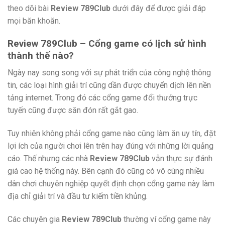
theo dõi bài
Review 789Club
dưới đây để được giải đáp
mọi băn khoăn.
Review 789Club – Cổng game có lịch sử hình
thành thế nào?
Ngày nay song song với sự phát triển của công nghệ thông
tin, các loại hình giải trí cũng dần được chuyển dịch lên nền
tảng internet. Trong đó các cổng game đổi thưởng trực
tuyến cũng được săn đón rất gắt gao.
Tuy nhiên không phải cổng game nào cũng làm ăn uy tín, đặt
lợi ích của người chơi lên trên hay đúng với những lời quảng
cáo. Thế nhưng các nhà
Review 789Club
vẫn thực sự đánh
giá cao hệ thống này. Bên cạnh đó cũng có vô cùng nhiều
dân chơi chuyên nghiệp quyết định chọn cổng game này làm
địa chỉ giải trí và đầu tư kiếm tiền khủng.
Các chuyên gia
Review 789Club
thường ví cổng game này