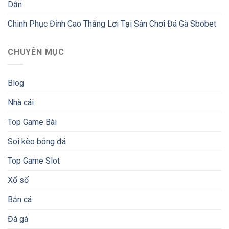
Dẫn
Chinh Phục Đỉnh Cao Thắng Lợi Tại Sân Chơi Đá Gà Sbobet
CHUYÊN MỤC
Blog
Nhà cái
Top Game Bài
Soi kèo bóng đá
Top Game Slot
Xổ số
Bắn cá
Đá gà