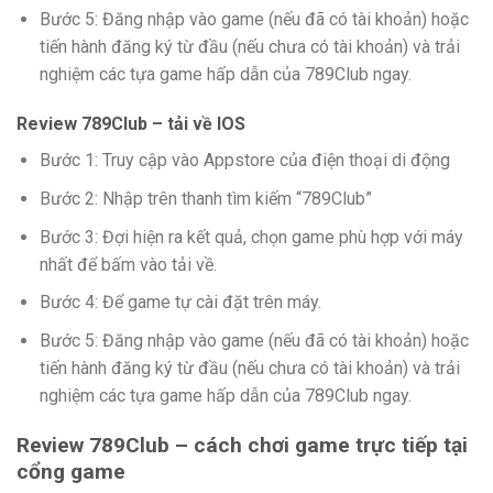
Bước 5: Đăng nhập vào game (nếu đã có tài khoản) hoặc
tiến hành đăng ký từ đầu (nếu chưa có tài khoản) và trải
nghiệm các tựa game hấp dẫn của 789Club ngay.
Review 789Club – tải về IOS
Bước 1: Truy cập vào Appstore của điện thoại di động
Bước 2: Nhập trên thanh tìm kiếm “789Club”
Bước 3: Đợi hiện ra kết quả, chọn game phù hợp với máy
nhất để bấm vào tải về.
Bước 4: Để game tự cài đặt trên máy.
Bước 5: Đăng nhập vào game (nếu đã có tài khoản) hoặc
tiến hành đăng ký từ đầu (nếu chưa có tài khoản) và trải
nghiệm các tựa game hấp dẫn của 789Club ngay.
Review 789Club – cách chơi game trực tiếp tại
cổng game