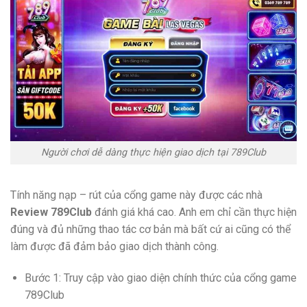
Người chơi dễ dàng thực hiện giao dịch tại 789Club
Tính năng nạp – rút của cổng game này được các nhà
Review 789Club
đánh giá khá cao. Anh em chỉ cần thực hiện
đúng và đủ những thao tác cơ bản mà bất cứ ai cũng có thể
làm được đã đảm bảo giao dịch thành công.
Bước 1: Truy cập vào giao diện chính thức của cổng game
789Club