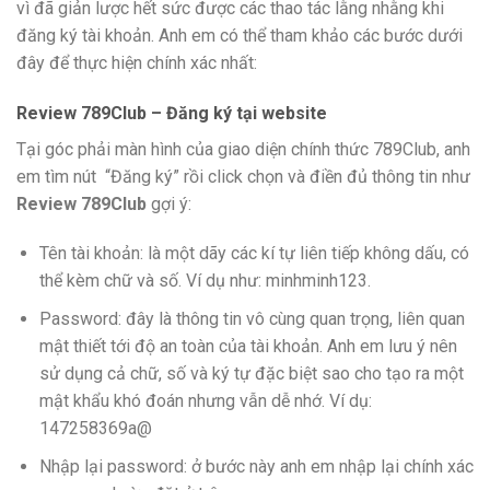
vì đã giản lược hết sức được các thao tác lằng nhằng khi
đăng ký tài khoản. Anh em có thể tham khảo các bước dưới
đây để thực hiện chính xác nhất:
Review 789Club – Đăng ký tại website
Tại góc phải màn hình của giao diện chính thức 789Club, anh
em tìm nút “Đăng ký” rồi click chọn và điền đủ thông tin như
Review 789Club
gợi ý:
Tên tài khoản: là một dãy các kí tự liên tiếp không dấu, có
thể kèm chữ và số. Ví dụ như: minhminh123.
Password: đây là thông tin vô cùng quan trọng, liên quan
mật thiết tới độ an toàn của tài khoản. Anh em lưu ý nên
sử dụng cả chữ, số và ký tự đặc biệt sao cho tạo ra một
mật khẩu khó đoán nhưng vẫn dễ nhớ. Ví dụ:
147258369a@
Nhập lại password: ở bước này anh em nhập lại chính xác