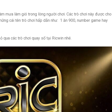
àm mưa làm gió trong lòng người chơi. Các trò chơi này được cho 
những cái tên trò chơi hấp dẫn như: 1 ăn 900, number game hay
qua các trò chơi quay số tại Ricwin nhé.