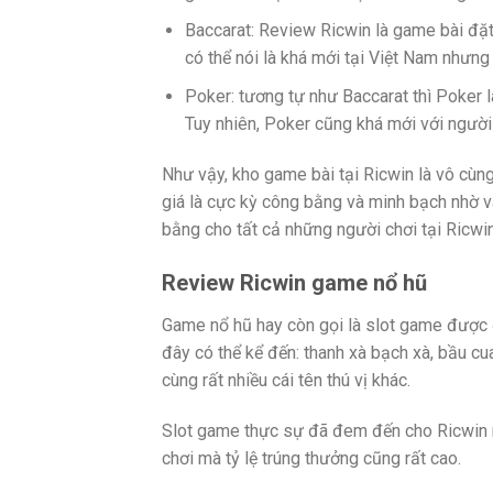
Baccarat: Review Ricwin là game bài đặt
có thể nói là khá mới tại Việt Nam nhưn
Poker: tương tự như Baccarat thì Poker là
Tuy nhiên, Poker cũng khá mới với người
Như vậy, kho game bài tại Ricwin là vô cùng
giá là cực kỳ công bằng và minh bạch nhờ 
bằng cho tất cả những người chơi tại Ricwin
Review Ricwin game nổ hũ
Game nổ hũ hay còn gọi là slot game được 
đây có thể kể đến: thanh xà bạch xà, bầu cua,
cùng rất nhiều cái tên thú vị khác.
Slot game thực sự đã đem đến cho Ricwin một
chơi mà tỷ lệ trúng thưởng cũng rất cao.