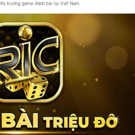
 thị trường game đánh bài tại Việt Nam.