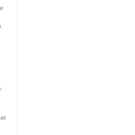
at
.
h
i
 để