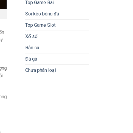
Top Game Bài
Soi kèo bóng đá
Top Game Slot
ổn
Xổ số
ay
Bắn cá
Đá gà
ượng
Chưa phân loại
ải
đông
a