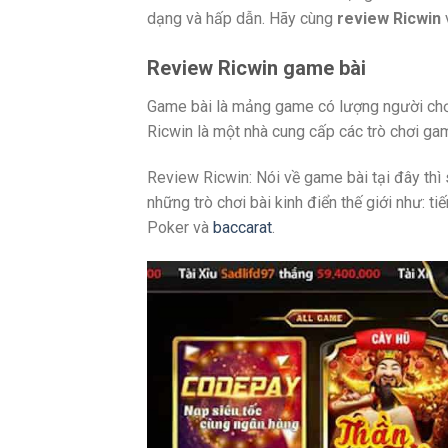
dạng và hấp dẫn. Hãy cùng
review Ricwin
Review Ricwin game bài
Game bài là mảng game có lượng người chơi 
Ricwin là một nhà cung cấp các trò chơi ga
Review Ricwin: Nói về game bài tại đây thì
những trò chơi bài kinh điển thế giới như: tiế
Poker và
baccarat
.