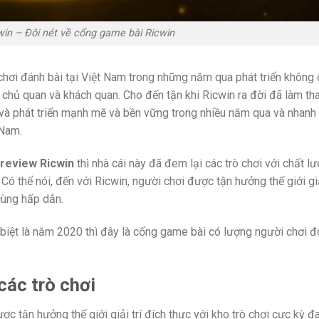
win – Đôi nét về cổng game bài Ricwin
chơi đánh bài tại Việt Nam trong những năm qua phát triển không 
do chủ quan và khách quan. Cho đến tận khi Ricwin ra đời đã làm th
và phát triển mạnh mẽ và bền vững trong nhiều năm qua và nhanh
 Nam.
review Ricwin
thì nhà cái này đã đem lại các trò chơi với chất l
 Có thể nói, đến với Ricwin, người chơi được tận hưởng thế giới gi
cùng hấp dẫn.
 biệt là năm 2020 thì đây là cổng game bài có lượng người chơi 
các trò chơi
ợc tận hưởng thế giới giải trí đích thực với kho trò chơi cực kỳ đ