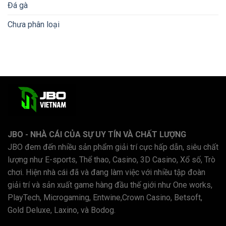
Đá gà
Chưa phân loại
JBO - NHÀ CÁI CỦA SỰ UY TÍN VÀ CHẤT LƯỢNG
JBO đem đến nhiều sản phẩm giải trí cực hấp dẫn, siêu chất
lượng như E-sports, Thể thao, Casino, 3D Casino, Xổ số, Trò
chơi. Hiện nhà cái đã và đang làm việc với nhiều tập đoàn
giải trí và sản xuất game hàng đầu thế giới như One works,
PlayTech, Microgaming, Entwine,Crown Casino, Betsoft,
Gold Deluxe, Laxino, và Bodog.