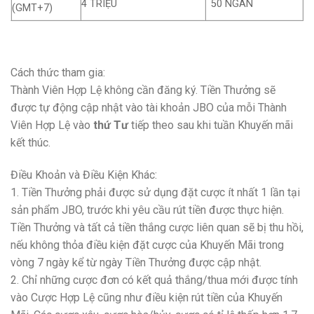
4 TRIỆU
50 NGÀN
(GMT+7)
Cách thức tham gia:
Thành Viên Hợp Lệ không cần đăng ký. Tiền Thưởng sẽ
được tự động cập nhật vào tài khoản JBO của mỗi Thành
Viên Hợp Lệ vào
thứ Tư
tiếp theo sau khi tuần Khuyến mãi
kết thúc.
Điều Khoản và Điều Kiện Khác:
1. Tiền Thưởng phải được sử dụng đặt cược ít nhất 1 lần tại
sản phẩm JBO, trước khi yêu cầu rút tiền được thực hiện.
Tiền Thưởng và tất cả tiền thắng cược liên quan sẽ bị thu hồi,
nếu không thỏa điều kiện đặt cược của Khuyến Mãi trong
vòng 7 ngày kể từ ngày Tiền Thưởng được cập nhật.
2. Chỉ những cược đơn có kết quả thắng/thua mới được tính
vào Cược Hợp Lệ cũng như điều kiện rút tiền của Khuyến