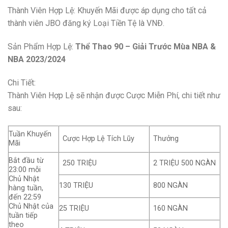
Thành Viên Hợp Lệ: Khuyến Mãi được áp dụng cho tất cả
thành viên JBO đăng ký Loại Tiền Tệ là VNĐ.
Sản Phẩm Hợp Lệ:
Thể Thao 90 – Giải Trước Mùa NBA &
NBA 2023/2024
Chi Tiết:
Thành Viên Hợp Lệ sẽ nhận được Cược Miễn Phí, chi tiết như
sau:
Tuần Khuyến
Cược Hợp Lệ Tích Lũy
Thưởng
Mãi
Bắt đầu từ
250 TRIỆU
2 TRIỆU 500 NGÀN
23:00 mỗi
Chủ Nhật
130 TRIỆU
800 NGÀN
hàng tuần,
đến 22:59
Chủ Nhật của
25 TRIỆU
160 NGÀN
tuần tiếp
theo