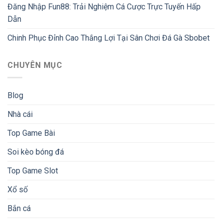
Đăng Nhập Fun88: Trải Nghiệm Cá Cược Trực Tuyến Hấp
Dẫn
Chinh Phục Đỉnh Cao Thắng Lợi Tại Sân Chơi Đá Gà Sbobet
CHUYÊN MỤC
Blog
Nhà cái
Top Game Bài
Soi kèo bóng đá
Top Game Slot
Xổ số
Bắn cá