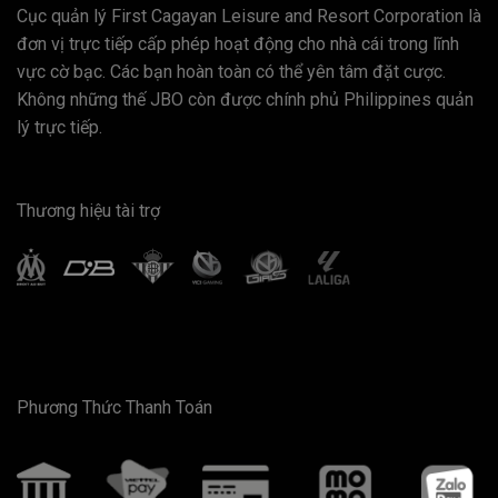
Cục quản lý First Cagayan Leisure and Resort Corporation là
đơn vị trực tiếp cấp phép hoạt động cho nhà cái trong lĩnh
vực cờ bạc. Các bạn hoàn toàn có thể yên tâm đặt cược.
Không những thế JBO còn được chính phủ Philippines quản
lý trực tiếp.
Thương hiệu tài trợ
Phương Thức Thanh Toán